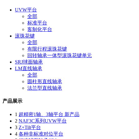
UVW平台
全部
标准平台
客制化平台
滚珠花键
全部
有限行程滚珠花键
回转轴承一体型滚珠花键单元
SRJ球面轴承
LM直线轴承
全部
圆柱形直线轴承
法兰型直线轴承
产品展示
1
超精密1轴、3轴平台 新产品
2
NAF3C系列UVW平台
3
Z+Tilt平台
4
各种非标准对位平台