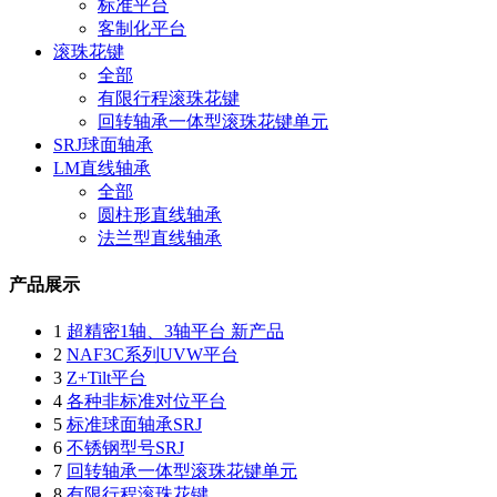
标准平台
客制化平台
滚珠花键
全部
有限行程滚珠花键
回转轴承一体型滚珠花键单元
SRJ球面轴承
LM直线轴承
全部
圆柱形直线轴承
法兰型直线轴承
产品展示
1
超精密1轴、3轴平台 新产品
2
NAF3C系列UVW平台
3
Z+Tilt平台
4
各种非标准对位平台
5
标准球面轴承SRJ
6
不锈钢型号SRJ
7
回转轴承一体型滚珠花键单元
8
有限行程滚珠花键